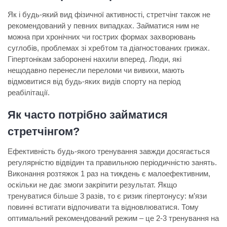
Як і будь-який вид фізичної активності, стретчінг також не
рекомендований у певних випадках. Займатися ним не
можна при хронічних чи гострих формах захворювань
суглобів, проблемах зі хребтом та діагностованих грижах.
Гіпертонікам заборонені нахили вперед. Люди, які
нещодавно перенесли переломи чи вивихи, мають
відмовитися від будь-яких видів спорту на період
реабілітації.
Як часто потрібно займатися
стретчінгом?
Ефективність будь-якого тренування завжди досягається
регулярністю відвідин та правильною періодичністю занять.
Виконання розтяжок 1 раз на тиждень є малоефективним,
оскільки не дає змоги закріпити результат. Якщо
тренуватися більше 3 разів, то є ризик гіпертонусу: м’язи
повинні встигати відпочивати та відновлюватися. Тому
оптимальний рекомендований режим – це 2-3 тренування на