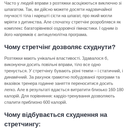
Часто у людей вправи з розтяжки асоціюються виключно зі
шпагатом. Так, ви дійсно можете досягти надзвичайної
гнучкості тіла і нарешті сісти на шпагат, про який могли
мріяти з дитинства. Але спочатку стретчінг розроблявся як
комплекс багаторівневої оздоровчої гімнастики. І одним із
його напрямків є антицелюлітна програма.
Чому стретчінг дозволяє схуднути?
Розтяжки мають унікальні властивості. Здавалося б,
виконуючи досить повільні вправи, тіло все одно
тренується. У стретчінгу бувають різні темпи – і статичний, і
динамічний. За рахунок грамотно побудованої програми та
вказівок тренера годинне заняття переноситися досить
легко. Але в результаті вдається витратити близько 160-180
калорій. Для порівняння:
кардіо
-тренування дозволяють
спалити приблизно 600 калорій.
Чому відбувається схуднення на
стретчингу: