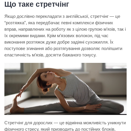
Що таке стретчінг
Якщо дослівно перекладати з англійської, стретчінг — це
“розтяжка”, яка передбачає певні комплекси фізичних
вправ, направлених на роботу як з цілою групою м’язів, так і
їх окремими видами. Крім м’язових волокон, під час
виконання розтяжок дуже добре задіяні сухожилля. Їх
поступове згинання або розтягування дозволяє поліпшити
еластичність м’язів, досягти бажаного тонусу.
Стретчінг для дорослих — це відмінна можливість уникнути
фізичного стресу, який призводить до постійних блоків,