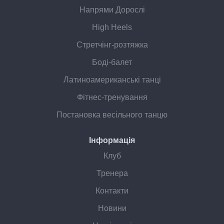
Напрями Дорослі
High Heels
Стретчінг-розтяжка
Боді-балет
Латиноамериканські танці
Фітнес-тренування
Постановка весільного танцю
Інформація
Клуб
Тренера
Контакти
Новини