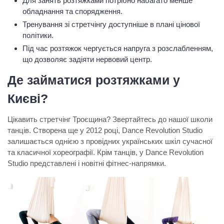
Для занять розтяжками потрібно набагато менше
обладнання та спорядження.
Тренування зі стретчінгу доступніше в плані цінової
політики.
Під час розтяжок чергується напруга з розслабленням,
що дозволяє задіяти нервовий центр.
Де займатися розтяжками у
Києві?
Цікавить стретчінг Троєщина? Звертайтесь до нашої школи
танців. Створена ще у 2012 році, Dance Revolution Studio
залишається однією з провідних українських шкіл сучасної
та класичної хореографії. Крім танців, у Dance Revolution
Studio представлені і новітні фітнес-напрямки.