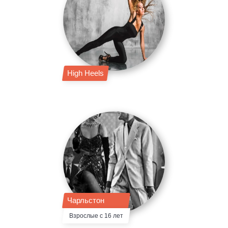
High Heels
Чарльстон
Взрослые с 16 лет