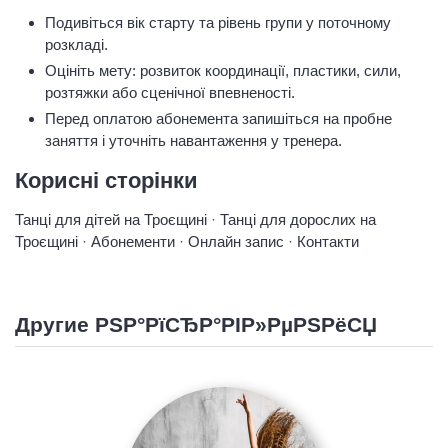
Подивіться вік старту та рівень групи у поточному
розкладі.
Оцініть мету: розвиток координації, пластики, сили,
розтяжки або сценічної впевненості.
Перед оплатою абонемента запишіться на пробне
заняття і уточніть навантаження у тренера.
Корисні сторінки
Танці для дітей на Троєщині
·
Танці для дорослих на
Троєщині
·
Абонементи
·
Онлайн запис
·
Контакти
Другие РЅР°РїСЂР°РІР»РµРЅРёСЏ