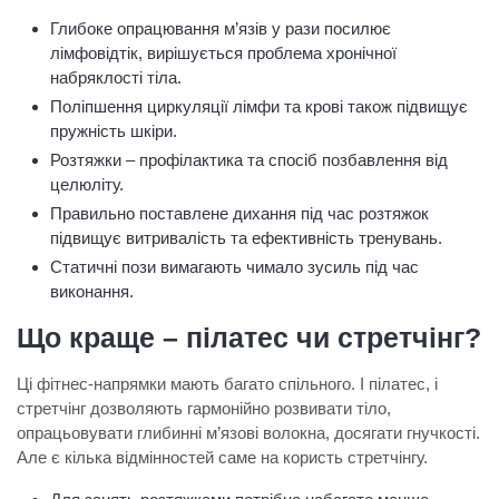
Глибоке опрацювання м’язів у рази посилює
лімфовідтік, вирішується проблема хронічної
набряклості тіла.
Поліпшення циркуляції лімфи та крові також підвищує
пружність шкіри.
Розтяжки – профілактика та спосіб позбавлення від
целюліту.
Правильно поставлене дихання під час розтяжок
підвищує витривалість та ефективність тренувань.
Статичні пози вимагають чимало зусиль під час
виконання.
Що краще – пілатес чи стретчінг?
Ці фітнес-напрямки мають багато спільного. І пілатес, і
стретчінг дозволяють гармонійно розвивати тіло,
опрацьовувати глибинні м’язові волокна, досягати гнучкості.
Але є кілька відмінностей саме на користь стретчінгу.