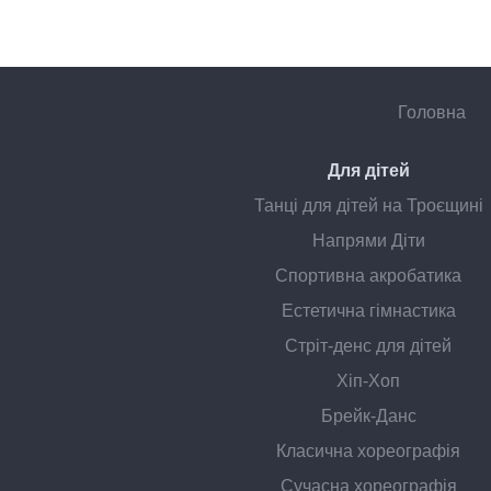
Головна
Для дітей
Танці для дітей на Троєщині
Напрями Діти
Спортивна акробатика
Естетична гімнастика
Стріт-денс для дітей
Хіп-Хоп
Брейк-Данс
Класична хореографія
Сучасна хореографія