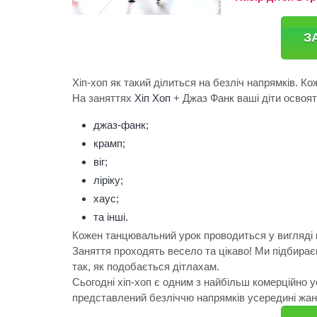
З
Хіп-хоп як такий ділиться на безліч напрямків. Ко
На заняттях
Хіп Хоп
+ Джаз Фанк ваші діти освоят
джаз-фанк;
крамп;
віг;
ліріку;
хаус;
та інші.
Кожен танцювальний урок проводиться у вигляді к
Заняття проходять весело та цікаво! Ми підбира
так, як подобається дітлахам.
Сьогодні хіп-хоп є одним з найбільш комерційно 
представлений безліччю напрямків усередині жан