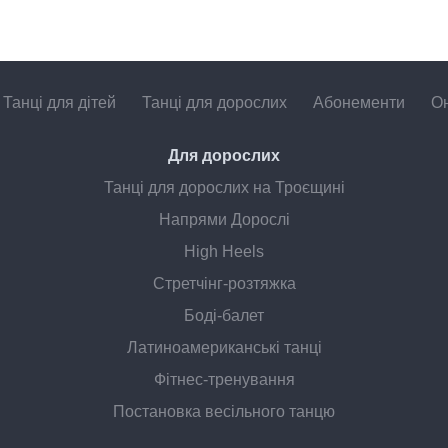
Танці для дітей
Танці для дорослих
Абонементи
Он
Для дорослих
Танці для дорослих на Троєщині
Напрями Дорослі
High Heels
Стретчінг-розтяжка
Боді-балет
Латиноамериканські танці
Фітнес-тренування
Постановка весільного танцю