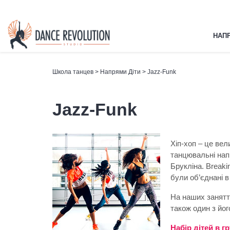
НАПР
Школа танцев
>
Напрями Діти
> Jazz-Funk
Jazz-Funk
Хіп-хоп – це вел
танцювальні напр
Брукліна. Breaki
були об’єднані в
На наших заняття
також один з йо
Набір дітей в гр