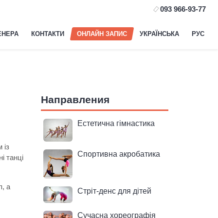
093 966-93-77
ЕНЕРА
КОНТАКТИ
ОНЛАЙН ЗАПИС
УКРАЇНСЬКА
РУС
Направления
Естетична гімнастика
 із
Спортивна акробатика
і танці
п, а
Стріт-денс для дітей
Сучасна хореографія