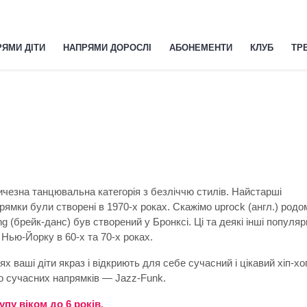
ЯМИ ДІТИ
НАПРЯМИ ДОРОСЛІ
АБОНЕМЕНТИ
КЛУБ
ТР
ичезна танцювальна категорія з безліччю стилів. Найстарші
ямки були створені в 1970-х роках. Скажімо uprock (англ.) родом
ng (брейк-данс) був створений у Бронксі. Ці та деякі інші популярн
 Нью-Йорку в 60-х та 70-х роках.
х ваші діти якраз і відкриють для себе сучасний і цікавий хіп-хо
го сучасних напрямків — Jazz-Funk.
упу віком до 6 років.