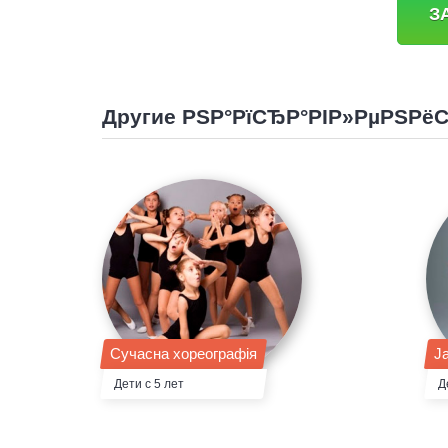
З
Другие РЅР°РїСЂР°РІР»РµРЅРё
Сучасна хореографія
J
Дети с 5 лет
Д