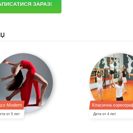
АПИСАТИСЯ ЗАРАЗ!
СЏ
azz-Modern
Класична хореогра
ети от 5 лет
Дети от 4 лет