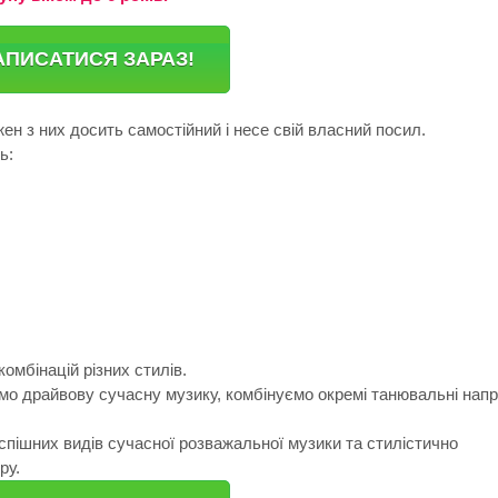
АПИСАТИСЯ ЗАРАЗ!
жен з них досить самостійний і несе свій власний посил.
ь:
омбінацій різних стилів.
ємо драйвову сучасну музику, комбінуємо окремі танювальні нап
успішних видів сучасної розважальної музики та стилістично
ру.