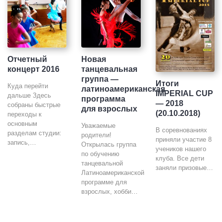
Отчетный
Новая
концерт 2016
танцевальная
группа —
Итоги
Куда перейти
латиноамериканская
IMPERIAL CUP
дальше Здесь
программа
— 2018
собраны быстрые
для взрослых
(20.10.2018)
переходы к
основным
Уважаемые
В соревнованиях
разделам студии:
родители!
приняли участие 8
запись,…
Открылась группа
учеников нашего
по обучению
клуба. Все дети
танцевальной
заняли призовые…
Латиноамериканской
программе для
взрослых, хобби…