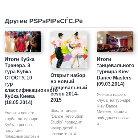
Другие РЅРѕРІРѕСЃС‚Рё
Итоги
Итоги Кубка
танцевального
Тренера. 8
турнира Kiev
тура Кубка
Открыт набор
Dance Masters
СГОСТУ. 10
на новый
(09.03.2014)
тур
танцевальный
классификационного
сезон 2014-
Ученики нашего
Кубка Киева
2015
клуба, на турнире
(18.05.2014)
Kiev Dance
Школа танцев
Masters, заняли
Ученики нашего
“Dance Revolution
победные первые
клуба, на турнире
Studio” проводит
и…
Кубка Тренера,
набор детей в
получили
возрасте от 4…
победные золотые,